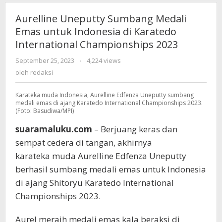
Aurelline Uneputty Sumbang Medali
Emas untuk Indonesia di Karatedo
International Championships 2023
September 25, 2023
oleh
-
4,224 views
redaksi
oleh
redaksi
Karateka muda Indonesia, Aurelline Edfenza Uneputty sumbang
medali emas di ajang Karatedo International Championships 2023.
(Foto: Basudiwa/MPI)
suaramaluku.com
– Berjuang keras dan
sempat cedera di tangan, akhirnya
karateka muda Aurelline Edfenza Uneputty
berhasil sumbang medali emas untuk Indonesia
di ajang Shitoryu Karatedo International
Championships 2023.
Aurel meraih medali emas kala beraksi di