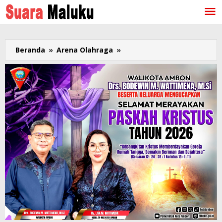
Lewati
ke
konten
Beranda
»
Arena Olahraga
»
Aurelline
Uneputty
Sumbang
Medali
Emas
untuk
Indonesia
di
Karatedo
International
Championships
2023