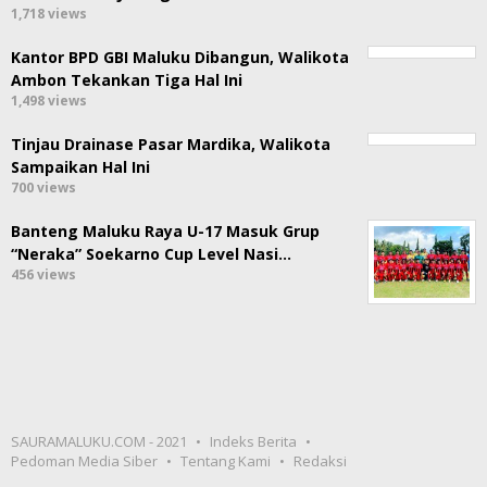
1,718 views
Kantor BPD GBI Maluku Dibangun, Walikota
Ambon Tekankan Tiga Hal Ini
1,498 views
Tinjau Drainase Pasar Mardika, Walikota
Sampaikan Hal Ini
700 views
Banteng Maluku Raya U-17 Masuk Grup
“Neraka” Soekarno Cup Level Nasi…
456 views
SAURAMALUKU.COM - 2021
Indeks Berita
Pedoman Media Siber
Tentang Kami
Redaksi