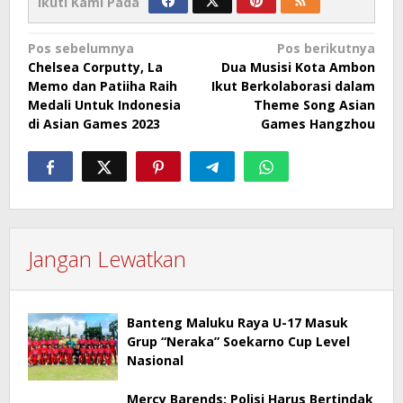
Ikuti Kami Pada
Navigasi
Pos sebelumnya
Pos berikutnya
Chelsea Corputty, La
Dua Musisi Kota Ambon
pos
Memo dan Patiiha Raih
Ikut Berkolaborasi dalam
Medali Untuk Indonesia
Theme Song Asian
di Asian Games 2023
Games Hangzhou
Jangan Lewatkan
Banteng Maluku Raya U-17 Masuk
Grup “Neraka” Soekarno Cup Level
Nasional
Mercy Barends: Polisi Harus Bertindak