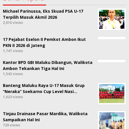
Michael Parinussa, Eks Skuad PSA U-17
Terpilih Masuk Akmil 2026
2,010 views
17 Pejabat Eselon II Pemkot Ambon Ikut
PKN II 2026 di Jateng
1,747 views
Kantor BPD GBI Maluku Dibangun, Walikota
Ambon Tekankan Tiga Hal Ini
1,542 views
Banteng Maluku Raya U-17 Masuk Grup
“Neraka” Soekarno Cup Level Nasi…
1,023 views
Tinjau Drainase Pasar Mardika, Walikota
Sampaikan Hal Ini
720 views