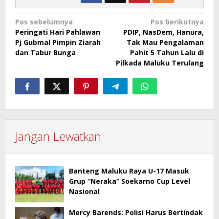
Navigasi
Pos sebelumnya
Pos berikutnya
Peringati Hari Pahlawan
PDIP, NasDem, Hanura,
pos
Pj Gubmal Pimpin Ziarah
Tak Mau Pengalaman
dan Tabur Bunga
Pahit 5 Tahun Lalu di
Pilkada Maluku Terulang
Jangan Lewatkan
Banteng Maluku Raya U-17 Masuk
Grup “Neraka” Soekarno Cup Level
Nasional
Mercy Barends: Polisi Harus Bertindak