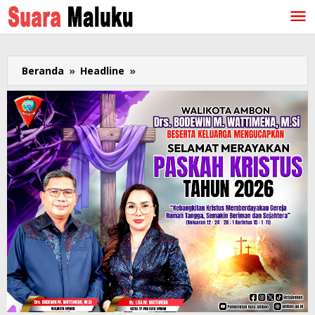
Lewati
ke
konten
Beranda
»
Headline
»
Beberapa
Politisi
Asal
Maluku
Jadi
Pengurus
DPP
Partai
Golkar