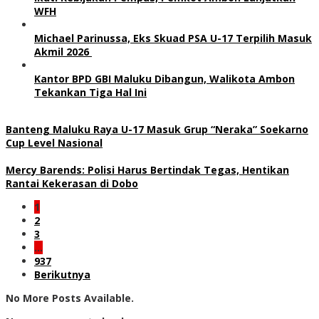
WFH
Michael Parinussa, Eks Skuad PSA U-17 Terpilih Masuk
Akmil 2026
Kantor BPD GBI Maluku Dibangun, Walikota Ambon
Tekankan Tiga Hal Ini
Banteng Maluku Raya U-17 Masuk Grup “Neraka” Soekarno
Cup Level Nasional
Mercy Barends: Polisi Harus Bertindak Tegas, Hentikan
Rantai Kekerasan di Dobo
1
2
3
…
937
Berikutnya
No More Posts Available.