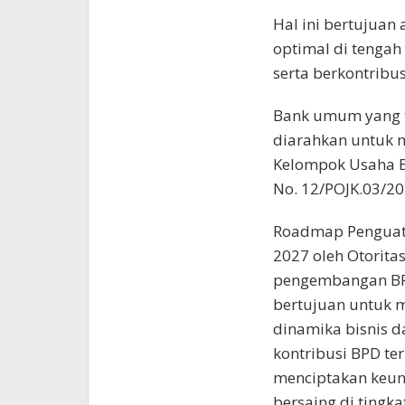
Hal ini bertujua
optimal di tengah
serta berkontribu
Bank umum yang 
diarahkan untuk 
Kelompok Usaha B
No. 12/POJK.03/2
Roadmap Penguat
2027 oleh Otorita
pengembangan BP
bertujuan untuk 
dinamika bisnis 
kontribusi BPD t
menciptakan keun
bersaing di tingka