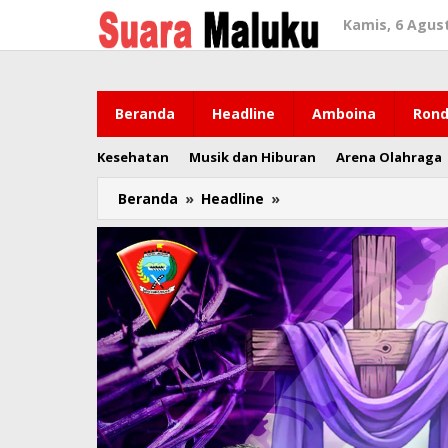
Lewati
Kamis, 6 Agus
ke
konten
Beranda
Headline
Amboina
Rond
Kesehatan
Musik dan Hiburan
Arena Olahraga
Beranda
»
Headline
»
Catatan
dan
Usulan
Buat
Bank
Maluku
Malut