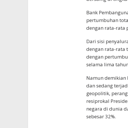
Bank Pembangunan
pertumbuhan total
dengan rata-rata 
Dari sisi penyalu
dengan rata-rata 
dengan pertumbuh
selama lima tahun
Namun demikian ki
dan sedang terjadi
geopolitik, perang
resiprokal Presid
negara di dunia da
sebesar 32%.