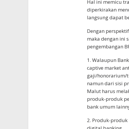
Hal ini memicu tr
diperkirakan menu
langsung dapat b
Dengan perspektif
maka dengan ini s
pengembangan BP
1. Walaupun Ban
captive market an
gaji/honorarium/
namun dari sisi 
Malut harus mel
produk-produk pe
bank umum lainny
2. Produk-produk 
digital banking.