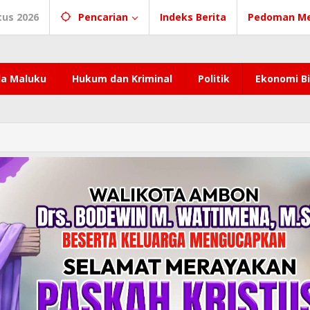
tus 2026
Pencarian
Indeks Berita
Pedoman Me
a Maluku
Hukum dan Kriminal
Politik
Ekonomi Bi