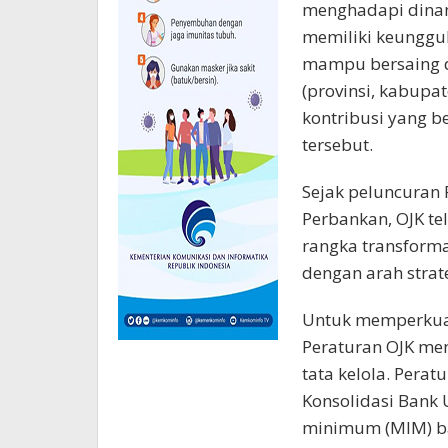
menghadapi dinam
memiliki keunggul
mampu bersaing di
(provinsi, kabupa
kontribusi yang b
tersebut.
Sejak peluncuran 
Perbankan, OJK t
rangka transforma
dengan arah strate
Untuk memperkuat
Peraturan OJK men
tata kelola. Perat
Konsolidasi Bank
minimum (MIM) ba