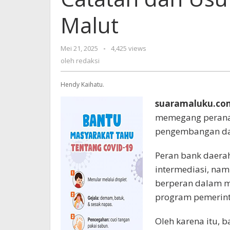
Malut
Mei 21, 2025
oleh
-
4,425 views
redaksi
oleh
redaksi
Hendy Kaihatu.
suaramaluku.co
memegang peranan
pengembangan da
Peran bank daerah
intermediasi, nam
berperan dalam m
program pemerint
Oleh karena itu, 