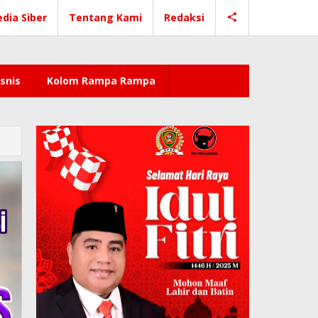
dia Siber
Tentang Kami
Redaksi
snis
Kolom Rampa Rampa