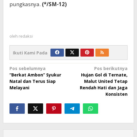
pungkasnya.
(*/SM-12)
oleh
redaksi
Ikuti Kami Pada
Navigasi
Pos sebelumnya
Pos berikutnya
“Berkat Ambon” Syukur
Hujan Gol di Ternate,
pos
Natal dan Terus Siap
Malut United Tetap
Melayani
Rendah Hati dan Jaga
Konsisten