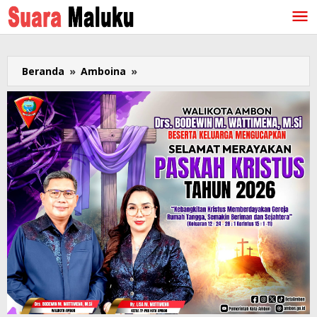
Lewati
ke
konten
Beranda
»
Amboina
»
Hasil
Survei:
IKM
Pemkot
Ambon
2025
Raih
Predikat
Baik