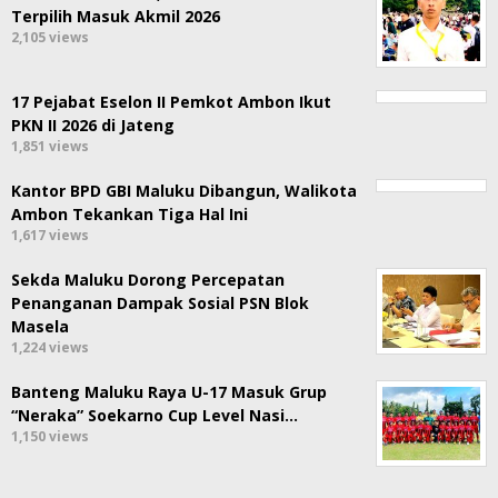
Terpilih Masuk Akmil 2026
2,105 views
17 Pejabat Eselon II Pemkot Ambon Ikut
PKN II 2026 di Jateng
1,851 views
Kantor BPD GBI Maluku Dibangun, Walikota
Ambon Tekankan Tiga Hal Ini
1,617 views
Sekda Maluku Dorong Percepatan
Penanganan Dampak Sosial PSN Blok
Masela
1,224 views
Banteng Maluku Raya U-17 Masuk Grup
“Neraka” Soekarno Cup Level Nasi…
1,150 views