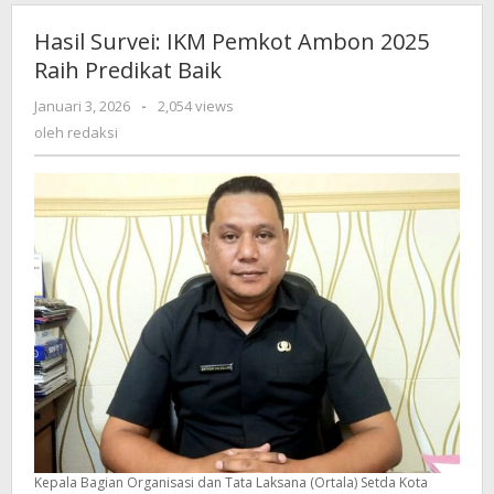
Hasil Survei: IKM Pemkot Ambon 2025
Raih Predikat Baik
Januari 3, 2026
oleh
-
2,054 views
redaksi
oleh
redaksi
Kepala Bagian Organisasi dan Tata Laksana (Ortala) Setda Kota