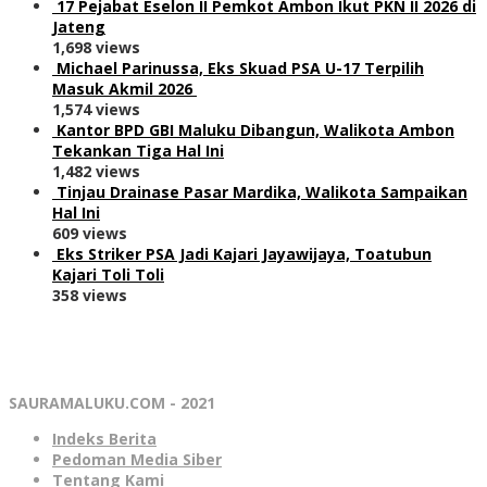
17 Pejabat Eselon II Pemkot Ambon Ikut PKN II 2026 di
Jateng
1,698 views
Michael Parinussa, Eks Skuad PSA U-17 Terpilih
Masuk Akmil 2026
1,574 views
Kantor BPD GBI Maluku Dibangun, Walikota Ambon
Tekankan Tiga Hal Ini
1,482 views
Tinjau Drainase Pasar Mardika, Walikota Sampaikan
Hal Ini
609 views
Eks Striker PSA Jadi Kajari Jayawijaya, Toatubun
Kajari Toli Toli
358 views
SAURAMALUKU.COM - 2021
Indeks Berita
Pedoman Media Siber
Tentang Kami