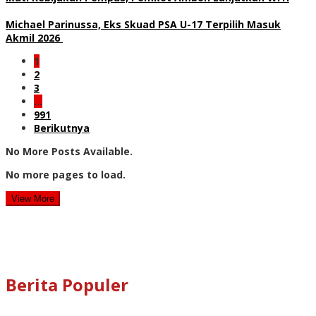
Michael Parinussa, Eks Skuad PSA U-17 Terpilih Masuk
Akmil 2026
1
2
3
…
991
Berikutnya
No More Posts Available.
No more pages to load.
View More
Berita Populer