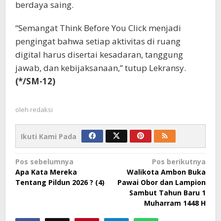
berdaya saing.
“Semangat Think Before You Click menjadi
pengingat bahwa setiap aktivitas di ruang
digital harus disertai kesadaran, tanggung
jawab, dan kebijaksanaan,” tutup Lekransy.
(*/SM-12)
oleh
redaksi
Ikuti Kami Pada
Navigasi
Pos sebelumnya
Pos berikutnya
Apa Kata Mereka
Walikota Ambon Buka
pos
Tentang Pildun 2026 ? (4)
Pawai Obor dan Lampion
Sambut Tahun Baru 1
Muharram 1448 H