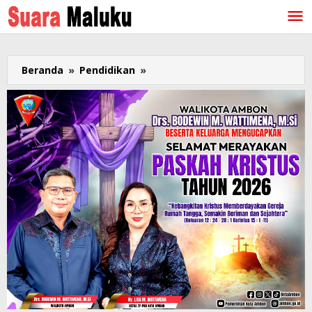
Lewati
ke
konten
Beranda
»
Pendidikan
»
Diskominfosandi
Dorong
Kesadaran
Digital
Siswa
Melalui
Semangat
Think
Before
You
Click