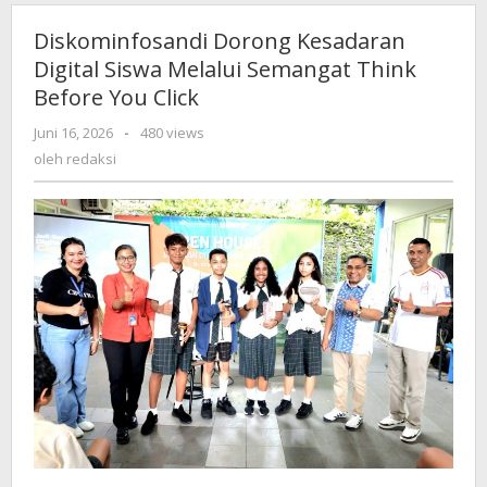
Diskominfosandi Dorong Kesadaran
Digital Siswa Melalui Semangat Think
Before You Click
Juni 16, 2026
oleh
-
480 views
redaksi
oleh
redaksi