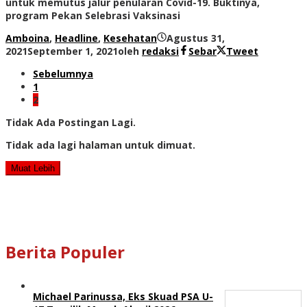
untuk memutus jalur penularan Covid-19. Buktinya,
program Pekan Selebrasi Vaksinasi
Amboina
,
Headline
,
Kesehatan
Agustus 31,
2021
September 1, 2021
oleh
redaksi
Sebar
Tweet
Sebelumnya
1
2
Tidak Ada Postingan Lagi.
Tidak ada lagi halaman untuk dimuat.
Muat Lebih
Berita Populer
Michael Parinussa, Eks Skuad PSA U-