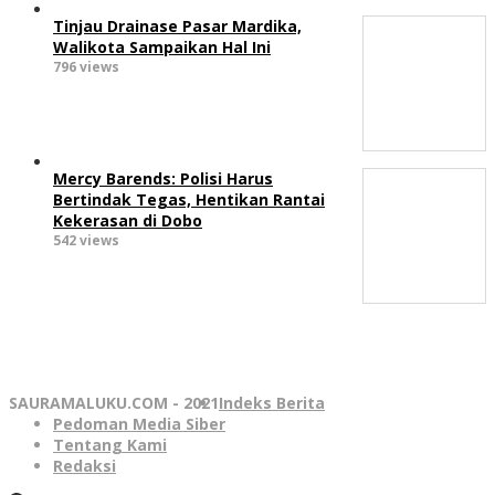
Tinjau Drainase Pasar Mardika,
Walikota Sampaikan Hal Ini
796 views
Mercy Barends: Polisi Harus
Bertindak Tegas, Hentikan Rantai
Kekerasan di Dobo
542 views
SAURAMALUKU.COM - 2021
Indeks Berita
Pedoman Media Siber
Tentang Kami
Redaksi