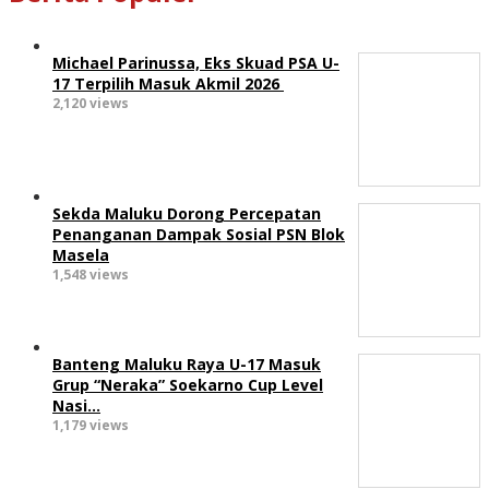
Michael Parinussa, Eks Skuad PSA U-
17 Terpilih Masuk Akmil 2026
2,120 views
Sekda Maluku Dorong Percepatan
Penanganan Dampak Sosial PSN Blok
Masela
1,548 views
Banteng Maluku Raya U-17 Masuk
Grup “Neraka” Soekarno Cup Level
Nasi…
1,179 views