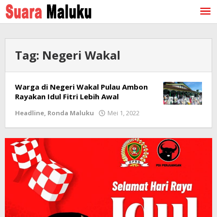
Lewati
ke
konten
Tag:
Negeri Wakal
Warga di Negeri Wakal Pulau Ambon
Rayakan Idul Fitri Lebih Awal
Headline
,
Ronda Maluku
Mei 1, 2022
oleh
redaksi