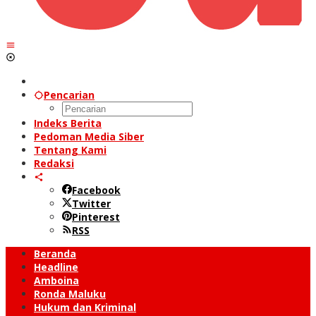
Pencarian
Indeks Berita
Pedoman Media Siber
Tentang Kami
Redaksi
Facebook
Twitter
Pinterest
RSS
Beranda
Headline
Amboina
Ronda Maluku
Hukum dan Kriminal