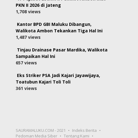
PKN II 2026 di Jateng
1,708 views
Kantor BPD GBI Maluku Dibangun,
Walikota Ambon Tekankan Tiga Hal Ini
1,487 views
Tinjau Drainase Pasar Mardika, Walikota
Sampaikan Hal Ini
657 views
Eks Striker PSA Jadi Kajari Jayawijaya,
Toatubun Kajari Toli Toli
361 views
SAURAMALUKU.COM - 2021
Indeks Berita
Pedoman Media Siber
Tentang Kami