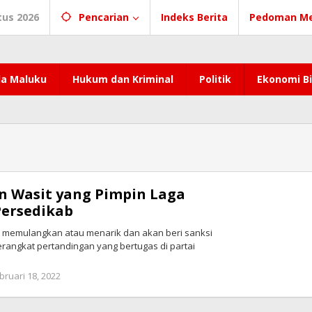
tus 2026
Pencarian
Indeks Berita
Pedoman Me
a Maluku
Hukum dan Kriminal
Politik
Ekonomi Bi
n Wasit yang Pimpin Laga
Persedikab
 memulangkan atau menarik dan akan beri sanksi
erangkat pertandingan yang bertugas di partai
bruari 18, 2022
oleh
redaksi