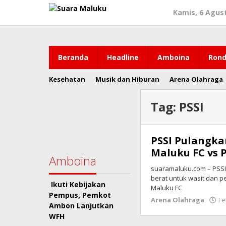
Lewati
Kamis, 6 Agus
ke
konten
Beranda
Headline
Amboina
Rond
Kesehatan
Musik dan Hiburan
Arena Olahraga
Tag:
PSSI
PSSI Pulangka
Maluku FC vs 
Amboina
suaramaluku.com – PSSI
berat untuk wasit dan p
Ikuti Kebijakan
Maluku FC
Pempus, Pemkot
Arena Olahraga
Fe
Ambon Lanjutkan
WFH