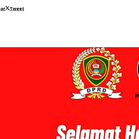
bar
Tweet