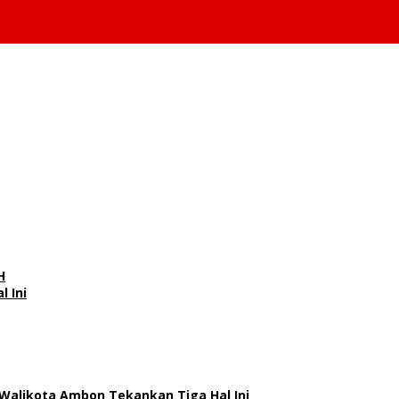
H
l Ini
 Walikota Ambon Tekankan Tiga Hal Ini