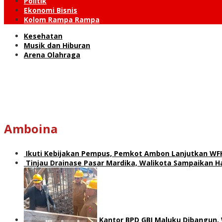
Politik
Ekonomi Bisnis
Kolom Rampa Rampa
Kesehatan
Musik dan Hiburan
Arena Olahraga
Amboina
Ikuti Kebijakan Pempus, Pemkot Ambon Lanjutkan WF
Tinjau Drainase Pasar Mardika, Walikota Sampaikan Ha
Kantor BPD GBI Maluku Dibangun,