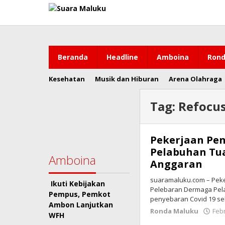
Lewati
ke
konten
Beranda
Headline
Amboina
Rond
Kesehatan
Musik dan Hiburan
Arena Olahraga
Tag:
Refocu
Pekerjaan Pe
Pelabuhan Tua
Amboina
Anggaran
suaramaluku.com – Pek
Ikuti Kebijakan
Pelebaran Dermaga Pela
Pempus, Pemkot
penyebaran Covid 19 s
Ambon Lanjutkan
Ronda Maluku
Febr
WFH