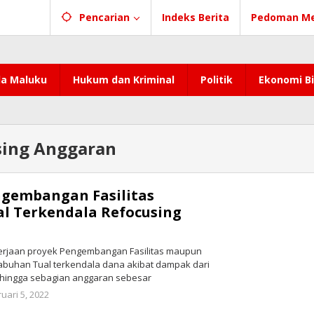
Pencarian
Indeks Berita
Pedoman Me
a Maluku
Hukum dan Kriminal
Politik
Ekonomi Bi
sing Anggaran
ngembangan Fasilitas
l Terkendala Refocusing
erjaan proyek Pengembangan Fasilitas maupun
buhan Tual terkendala dana akibat dampak dari
ehingga sebagian anggaran sebesar
uari 5, 2022
oleh
redaksi