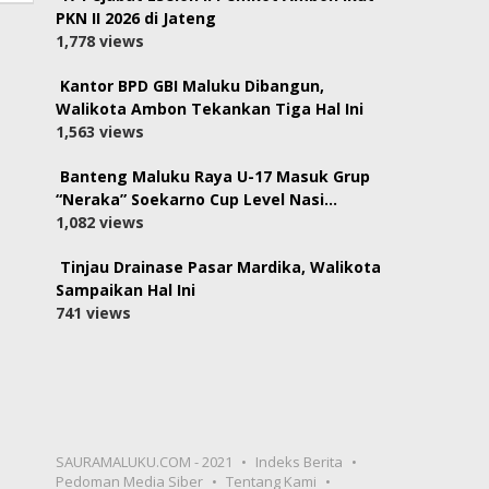
PKN II 2026 di Jateng
1,778 views
Kantor BPD GBI Maluku Dibangun,
Walikota Ambon Tekankan Tiga Hal Ini
1,563 views
Banteng Maluku Raya U-17 Masuk Grup
“Neraka” Soekarno Cup Level Nasi…
1,082 views
Tinjau Drainase Pasar Mardika, Walikota
Sampaikan Hal Ini
741 views
SAURAMALUKU.COM - 2021
Indeks Berita
Pedoman Media Siber
Tentang Kami