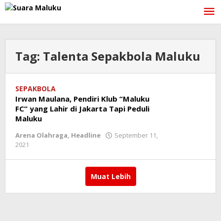
Lewati
ke
konten
Tag:
Talenta Sepakbola Maluku
SEPAKBOLA
Irwan Maulana, Pendiri Klub “Maluku
FC” yang Lahir di Jakarta Tapi Peduli
Maluku
Arena Olahraga
,
Headline
September 11,
2021
oleh
redaksi
Muat Lebih