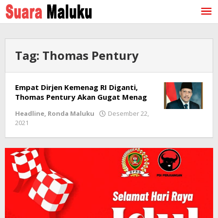
Lewati
ke
konten
Tag:
Thomas Pentury
Empat Dirjen Kemenag RI Diganti,
Thomas Pentury Akan Gugat Menag
Headline
,
Ronda Maluku
Desember 22,
2021
oleh
redaksi