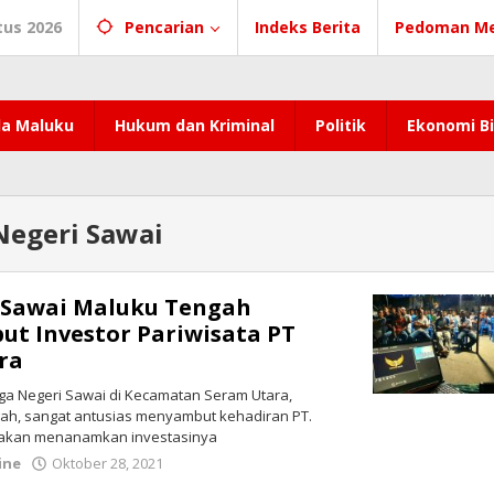
tus 2026
Pencarian
Indeks Berita
Pedoman Me
a Maluku
Hukum dan Kriminal
Politik
Ekonomi Bi
Negeri Sawai
 Sawai Maluku Tengah
ut Investor Pariwisata PT
ra
a Negeri Sawai di Kecamatan Seram Utara,
h, sangat antusias menyambut kehadiran PT.
akan menanamkan investasinya
ine
Oktober 28, 2021
oleh
redaksi