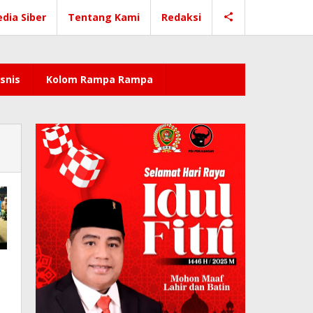
dia Siber
Tentang Kami
Redaksi
snis
Kolom Rampa Rampa