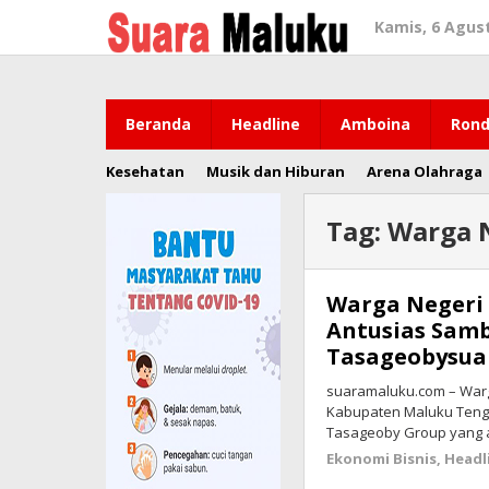
Lewati
Kamis, 6 Agus
ke
konten
Beranda
Headline
Amboina
Rond
Kesehatan
Musik dan Hiburan
Arena Olahraga
Tag:
Warga 
Warga Negeri
Antusias Samb
Tasageobysua
suaramaluku.com – Warg
Kabupaten Maluku Tenga
Tasageoby Group yang 
Ekonomi Bisnis
,
Headl