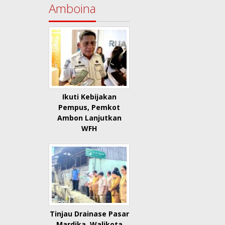
Amboina
Ikuti Kebijakan
Pempus, Pemkot
Ambon Lanjutkan
WFH
Tinjau Drainase Pasar
Mardika, Walikota