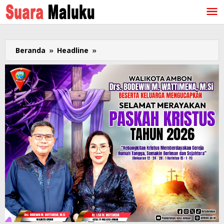
Lewati
ke
konten
Beranda
»
Headline
»
Usai
Rakor
Penanggulangan
Kemiskinan
Lima
Kabupaten
di
Maluku,
Wapres
ke
Papua
Untuk
Penutupan
PON
XX