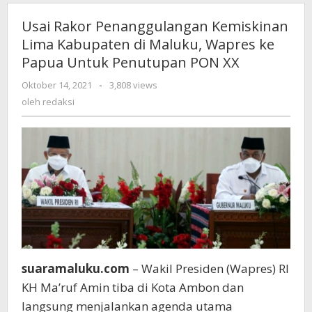
Usai Rakor Penanggulangan Kemiskinan
Lima Kabupaten di Maluku, Wapres ke
Papua Untuk Penutupan PON XX
Oktober 14, 2021
oleh
-
3,808 views
redaksi
oleh
redaksi
suaramaluku.com
– Wakil Presiden (Wapres) RI
KH Ma’ruf Amin tiba di Kota Ambon dan
langsung menjalankan agenda utama