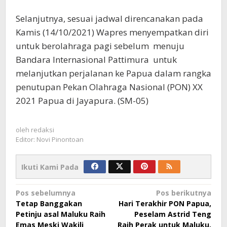
Selanjutnya, sesuai jadwal direncanakan pada
Kamis (14/10/2021) Wapres menyempatkan diri
untuk berolahraga pagi sebelum menuju
Bandara Internasional Pattimura untuk
melanjutkan perjalanan ke Papua dalam rangka
penutupan Pekan Olahraga Nasional (PON) XX
2021 Papua di Jayapura. (SM-05)
oleh
redaksi
Editor: Novi Pinontoan
Ikuti Kami Pada
Navigasi
Pos sebelumnya
Pos berikutnya
Tetap Banggakan
Hari Terakhir PON Papua,
pos
Petinju asal Maluku Raih
Peselam Astrid Teng
Emas Meski Wakili
Raih Perak untuk Maluku,