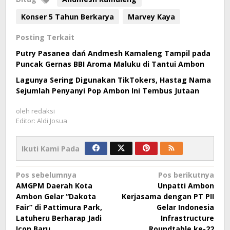
Konser 5 Tahun Berkarya
Marvey Kaya
Posting Terkait
Putry Pasanea dań Andmesh Kamaleng Tampil pada
Puncak Gernas BBI Aroma Maluku di Tantui Ambon
Lagunya Sering Digunakan TikTokers, Hastag Nama
Sejumlah Penyanyi Pop Ambon Ini Tembus Jutaan
oleh
redaksi
Editor: Aldi Josua
Ikuti Kami Pada
Navigasi
Pos sebelumnya
Pos berikutnya
AMGPM Daerah Kota
Unpatti Ambon
pos
Ambon Gelar “Dakota
Kerjasama dengan PT PII
Fair” di Pattimura Park,
Gelar Indonesia
Latuheru Berharap Jadi
Infrastructure
Icon Baru
Roundtable ke-22