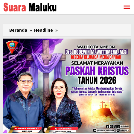
Lewati
ke
konten
Beranda
»
Headline
»
Marvey
Kaya
Siapkan
Konser
5
Tahun
Berkarya,
Senang
Lagunya
Dinyanyikan
Andmesh
Kamaleng