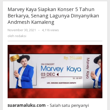
Marvey Kaya Siapkan Konser 5 Tahun
Berkarya, Senang Lagunya Dinyanyikan
Andmesh Kamaleng
November 30, 2021
oleh
-
4,116 views
redaksi
oleh
redaksi
suaramaluku.com
– Salah satu penyanyi