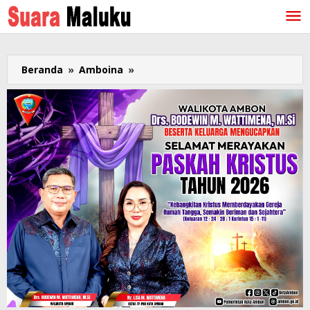
Lewati
ke
konten
Beranda
»
Amboina
»
Agus
Ririmasse,
Anak
Wartawan
dan
Mantan
Karateka
yang
Kini
Jabat
Sekot
Ambon