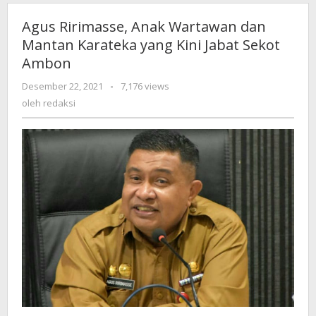
Agus Ririmasse, Anak Wartawan dan
Mantan Karateka yang Kini Jabat Sekot
Ambon
Desember 22, 2021
oleh
-
7,176 views
redaksi
oleh
redaksi