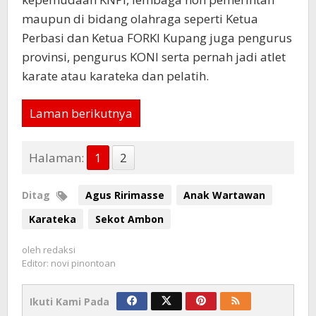
maupun di bidang olahraga seperti Ketua
Perbasi dan Ketua FORKI Kupang juga pengurus
provinsi, pengurus KONI serta pernah jadi atlet
karate atau karateka dan pelatih.
Laman berikutnya
Halaman:
1
2
Ditag
Agus Ririmasse
Anak Wartawan
Karateka
Sekot Ambon
oleh
redaksi
Editor: novi pinontoan
Ikuti Kami Pada