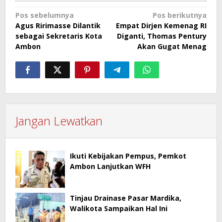
Navigasi
Pos sebelumnya
Pos berikutnya
Agus Ririmasse Dilantik
Empat Dirjen Kemenag RI
pos
sebagai Sekretaris Kota
Diganti, Thomas Pentury
Ambon
Akan Gugat Menag
Jangan Lewatkan
Ikuti Kebijakan Pempus, Pemkot
Ambon Lanjutkan WFH
Tinjau Drainase Pasar Mardika,
Walikota Sampaikan Hal Ini