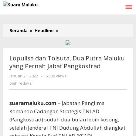
Lewati
ke
konten
Beranda
»
Headline
»
Lopulisa
dan
Toisuta,
Dua
Putra
Lopulisa dan Toisuta, Dua Putra Maluku
Maluku
yang Pernah Jabat Pangkostrad
yang
Pernah
Januari 21, 2022
oleh
-
6,500 views
Jabat
redaksi
oleh
redaksi
Pangkostrad
suaramaluku.com
– Jabatan Panglima
Komando Cadangan Strategis TNI AD
(Pangkostrad) sudah dua bulan lebih kosong,
setelah Jenderal TNI Dudung Abdullah diangkat
sebagai Kepala Staf TNI AD (KSAD).