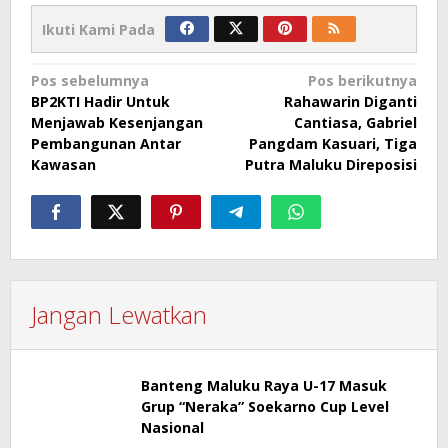
Ikuti Kami Pada
Navigasi
Pos sebelumnya
Pos berikutnya
BP2KTI Hadir Untuk
Rahawarin Diganti
pos
Menjawab Kesenjangan
Cantiasa, Gabriel
Pembangunan Antar
Pangdam Kasuari, Tiga
Kawasan
Putra Maluku Direposisi
Jangan Lewatkan
Banteng Maluku Raya U-17 Masuk
Grup “Neraka” Soekarno Cup Level
Nasional