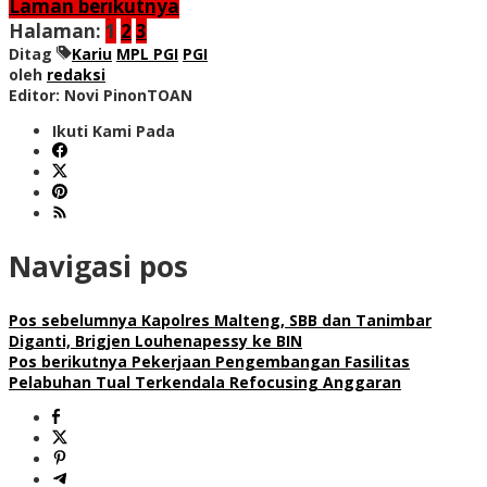
Laman berikutnya
Halaman:
1
2
3
Ditag
Kariu
MPL PGI
PGI
oleh
redaksi
Editor: Novi PinonTOAN
Ikuti Kami Pada
Navigasi pos
Pos sebelumnya
Kapolres Malteng, SBB dan Tanimbar
Diganti, Brigjen Louhenapessy ke BIN
Pos berikutnya
Pekerjaan Pengembangan Fasilitas
Pelabuhan Tual Terkendala Refocusing Anggaran