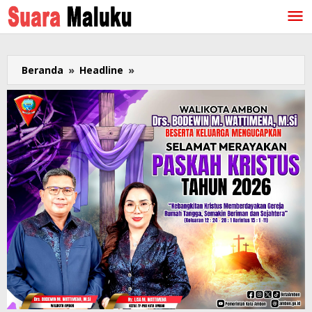
Lewati
ke
konten
Beranda
»
Headline
»
Desa
di
Tanimbar
Juara
Lomba
Diberi
Hadiah
di
Upacara
HUT
Provinsi
Maluku