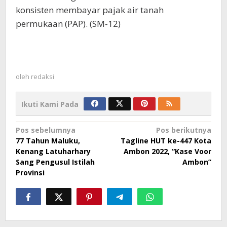
konsisten membayar pajak air tanah
permukaan (PAP). (SM-12)
oleh
redaksi
Ikuti Kami Pada
Navigasi
Pos sebelumnya
Pos berikutnya
77 Tahun Maluku,
Tagline HUT ke-447 Kota
pos
Kenang Latuharhary
Ambon 2022, “Kase Voor
Sang Pengusul Istilah
Ambon”
Provinsi