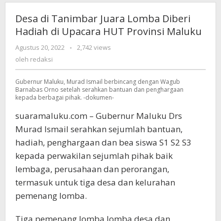
Desa di Tanimbar Juara Lomba Diberi
Hadiah di Upacara HUT Provinsi Maluku
Agustus 20, 2022
oleh
-
2,742 views
redaksi
oleh
redaksi
Gubernur Maluku, Murad Ismail berbincang dengan Wagub
Barnabas Orno setelah serahkan bantuan dan penghargaan
kepada berbagai pihak. -dokumen-
suaramaluku.com – Gubernur Maluku Drs
Murad Ismail serahkan sejumlah bantuan,
hadiah, penghargaan dan bea siswa S1 S2 S3
kepada perwakilan sejumlah pihak baik
lembaga, perusahaan dan perorangan,
termasuk untuk tiga desa dan kelurahan
pemenang lomba.
Tiga pemenang lomba lomba desa dan