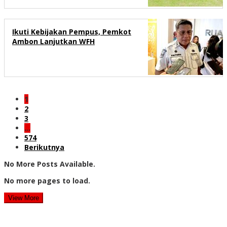
Ikuti Kebijakan Pempus, Pemkot
Ambon Lanjutkan WFH
1
2
3
…
574
Berikutnya
No More Posts Available.
No more pages to load.
View More