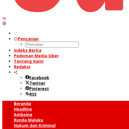
Pencarian
Indeks Berita
Pedoman Media Siber
Tentang Kami
Redaksi
Facebook
Twitter
Pinterest
RSS
Beranda
Headline
Amboina
Ronda Maluku
Hukum dan Kriminal