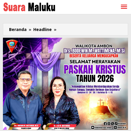
Lewati
ke
konten
Beranda
»
Headline
»
Sejumlah
Artis
Berdarah
Ambon
Jadi
Nominator
AMI
Awards
2022