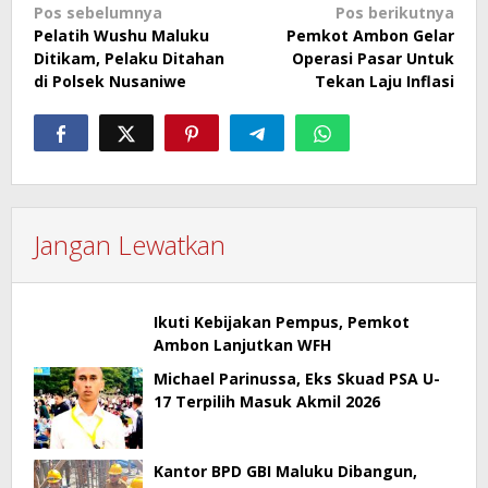
Navigasi
Pos sebelumnya
Pos berikutnya
Pelatih Wushu Maluku
Pemkot Ambon Gelar
pos
Ditikam, Pelaku Ditahan
Operasi Pasar Untuk
di Polsek Nusaniwe
Tekan Laju Inflasi
Jangan Lewatkan
Ikuti Kebijakan Pempus, Pemkot
Ambon Lanjutkan WFH
Michael Parinussa, Eks Skuad PSA U-
17 Terpilih Masuk Akmil 2026
Kantor BPD GBI Maluku Dibangun,