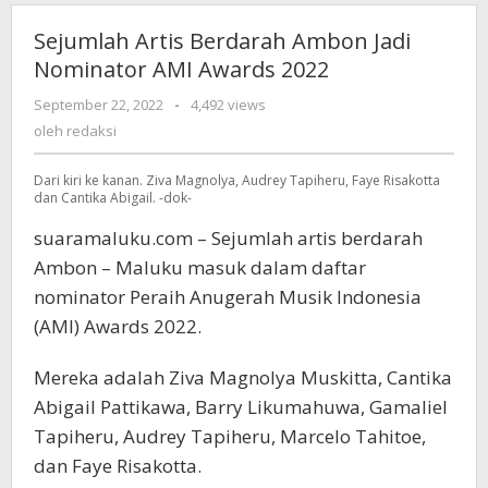
Sejumlah Artis Berdarah Ambon Jadi
Nominator AMI Awards 2022
September 22, 2022
oleh
-
4,492 views
redaksi
oleh
redaksi
Dari kiri ke kanan. Ziva Magnolya, Audrey Tapiheru, Faye Risakotta
dan Cantika Abigail. -dok-
suaramaluku.com – Sejumlah artis berdarah
Ambon – Maluku masuk dalam daftar
nominator Peraih Anugerah Musik Indonesia
(AMI) Awards 2022.
Mereka adalah Ziva Magnolya Muskitta, Cantika
Abigail Pattikawa, Barry Likumahuwa, Gamaliel
Tapiheru, Audrey Tapiheru, Marcelo Tahitoe,
dan Faye Risakotta.