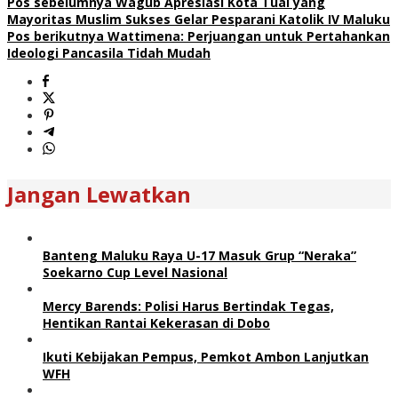
Pos sebelumnya
Wagub Apresiasi Kota Tual yang
Mayoritas Muslim Sukses Gelar Pesparani Katolik IV Maluku
Pos berikutnya
Wattimena: Perjuangan untuk Pertahankan
Ideologi Pancasila Tidah Mudah
Jangan Lewatkan
Banteng Maluku Raya U-17 Masuk Grup “Neraka”
Soekarno Cup Level Nasional
Mercy Barends: Polisi Harus Bertindak Tegas,
Hentikan Rantai Kekerasan di Dobo
Ikuti Kebijakan Pempus, Pemkot Ambon Lanjutkan
WFH