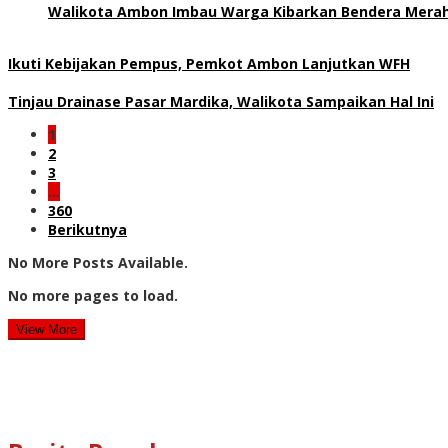
Walikota Ambon Imbau Warga Kibarkan Bendera Merah
Ikuti Kebijakan Pempus, Pemkot Ambon Lanjutkan WFH
Tinjau Drainase Pasar Mardika, Walikota Sampaikan Hal Ini
1
2
3
…
360
Berikutnya
No More Posts Available.
No more pages to load.
View More