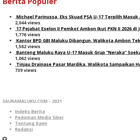
Berita Populer
Michael Parinussa, Eks Skuad PSA U-17 Terpilih Masuk
2,044 views
17 Pejabat Eselon II Pemkot Ambon Ikut PKN II 2026 di 
1,776 views
Kantor BPD GBI Maluku Dibangun, Walikota Ambon Teka
1,562 views
Banteng Maluku Raya U-17 Masuk Grup “Neraka” Soeka
1,062 views
Tinjau Drainase Pasar Mardika, Walikota Sampaikan Ha
739 views
SAURAMALUKU.COM - 2021
Indeks Berita
Pedoman Media Siber
Tentang Kami
Redaksi