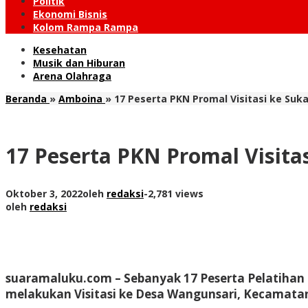
Politik
Ekonomi Bisnis
Kolom Rampa Rampa
Kesehatan
Musik dan Hiburan
Arena Olahraga
Beranda
»
Amboina
»
17 Peserta PKN Promal Visitasi ke Su
17 Peserta PKN Promal Visit
Oktober 3, 2022
oleh
redaksi
-
2,781 views
oleh
redaksi
suaramaluku.com
– Sebanyak 17 Peserta Pelatihan
melakukan Visitasi ke Desa Wangunsari, Kecamatan