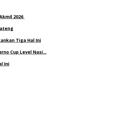
 Akmil 2026
Jateng
nkan Tiga Hal Ini
rno Cup Level Nasi…
l Ini