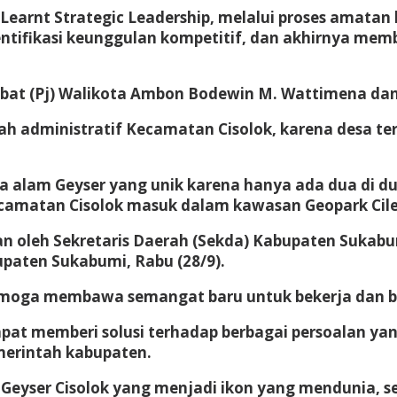
Learnt Strategic Leadership, melalui proses amatan
entifikasi keunggulan kompetitif, dan akhirnya me
jabat (Pj) Walikota Ambon Bodewin M. Wattimena dan 
h administratif Kecamatan Cisolok, karena desa ter
 alam Geyser yang unik karena hanya ada dua di dun
ecamatan Cisolok masuk dalam kawasan Geopark Cil
an oleh Sekretaris Daerah (Sekda) Kabupaten Suka
upaten Sukabumi, Rabu (28/9).
 semoga membawa semangat baru untuk bekerja dan be
N dapat memberi solusi terhadap berbagai persoalan 
merintah kabupaten.
Geyser Cisolok yang menjadi ikon yang mendunia, se