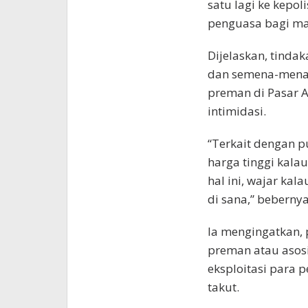
satu lagi ke kepol
penguasa bagi mas
Dijelaskan, tind
dan semena-mena 
preman di Pasar A
intimidasi.
“Terkait dengan 
harga tinggi kala
hal ini, wajar ka
di sana,” bebernya
Ia mengingatkan, 
preman atau asos
eksploitasi para
takut.