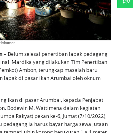
 -dokumen-
m
– Belum selesai penertiban lapak pedagang
inal Mardika yang dilakukan Tim Penertiban
(Pemkot) Ambon, terungkap masalah baru
n lapak di pasar ikan Arumbai oleh oknum
ng ikan di pasar Arumbai, kepada Penjabat
bon, Bodewin M. Wattimena dalam kegiatan
Jumpa Rakyat) pekan ke-6, Jumat (7/10/2022),
u pedagang ia harus bayar harga sewa jutaan
a tempati ubin kosong berukuran 1 × 1 meter