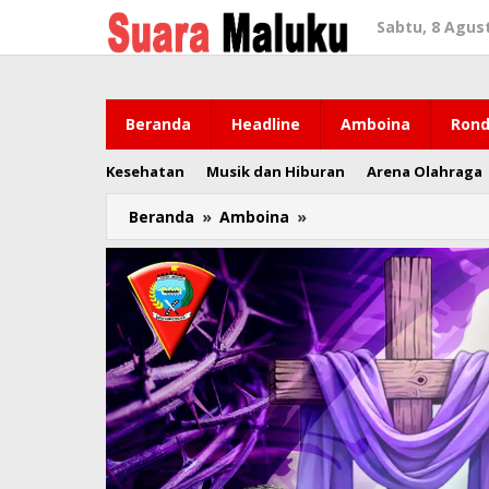
Lewati
Sabtu, 8 Agus
ke
konten
Beranda
Headline
Amboina
Rond
Kesehatan
Musik dan Hiburan
Arena Olahraga
Beranda
»
Amboina
»
Pemkot
Ambon
Siap
Berantas
Preman
yang
Kuasai
Lapak
Pasar
Ikan
Arumbai