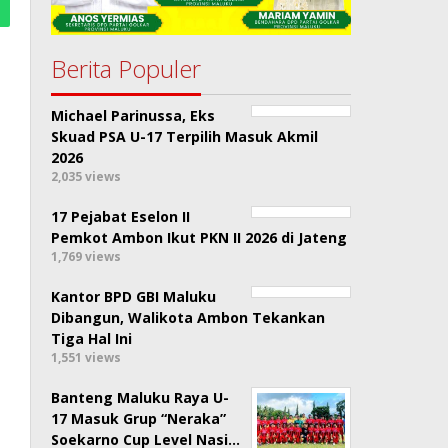
Berita Populer
Michael Parinussa, Eks
Skuad PSA U-17 Terpilih Masuk Akmil
2026
2,035 views
17 Pejabat Eselon II
Pemkot Ambon Ikut PKN II 2026 di Jateng
1,769 views
Kantor BPD GBI Maluku
Dibangun, Walikota Ambon Tekankan
Tiga Hal Ini
1,551 views
Banteng Maluku Raya U-
17 Masuk Grup “Neraka”
Soekarno Cup Level Nasi…