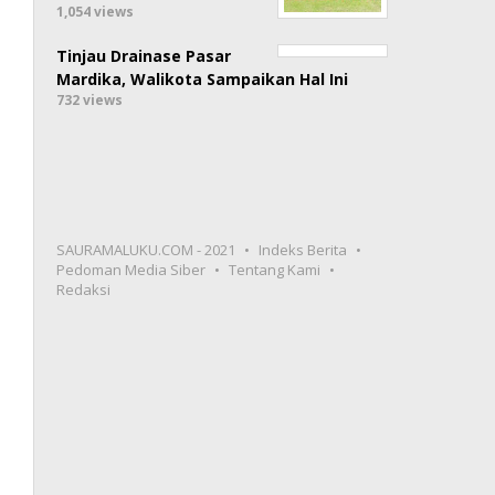
1,054 views
Tinjau Drainase Pasar
Mardika, Walikota Sampaikan Hal Ini
732 views
SAURAMALUKU.COM - 2021
Indeks Berita
Pedoman Media Siber
Tentang Kami
Redaksi