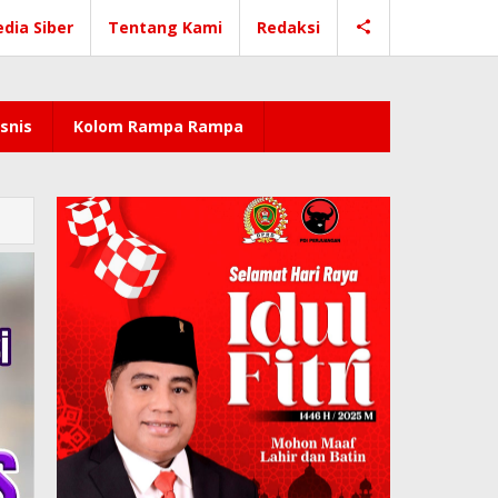
dia Siber
Tentang Kami
Redaksi
snis
Kolom Rampa Rampa