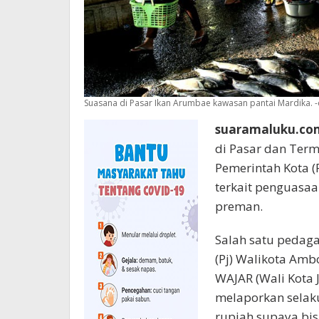
Suasana di Pasar Ikan Arumbae kawasan pantai Mardika.
suaramaluku.co
di Pasar dan Term
Pemerintah Kota 
terkait penguasaa
preman.
Salah satu pedaga
(Pj) Walikota Am
WAJAR (Wali Kota 
melaporkan selak
rupiah supaya bis