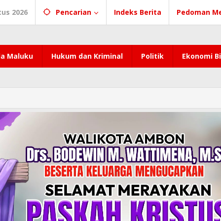
tus 2026
Pencarian
Indeks Berita
Pedoman Me
a Maluku
Hukum dan Kriminal
Politik
Ekonomi Bi