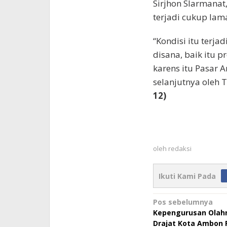
Sirjhon Slarmanat
terjadi cukup lam
“Kondisi itu terja
disana, baik itu
karens itu Pasar 
selanjutnya oleh 
12)
oleh
redaksi
Ikuti Kami Pada
Navigasi
Pos sebelumnya
Kepengurusan Olah
pos
Drajat Kota Ambon R