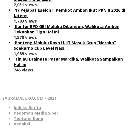
2,051 views
17 Pejabat Eselon II Pemkot Ambon Ikut PKN II 2026 di
Jateng
1,783 views
Kantor BPD GBI Maluku Dibangun, Walikota Ambon
Tekankan Tiga Hal Ini
1,570 views
Banteng Maluku Raya U-17 Masuk Grup “Neraka”
Soekarno Cup Level Nasi…
1,089 views
Tinjau Drainase Pasar Mardika, Walikota Sampaikan
Hal Ini
746 views
SAURAMALUKU.COM - 2021
Indeks Berita
Pedoman Media Siber
Tentang Kami
Redaksi