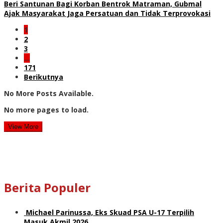
Beri Santunan Bagi Korban Bentrok Matraman, Gubmal
Ajak Masyarakat Jaga Persatuan dan Tidak Terprovokasi
1
2
3
…
171
Berikutnya
No More Posts Available.
No more pages to load.
View More
Berita Populer
Michael Parinussa, Eks Skuad PSA U-17 Terpilih
Masuk Akmil 2026