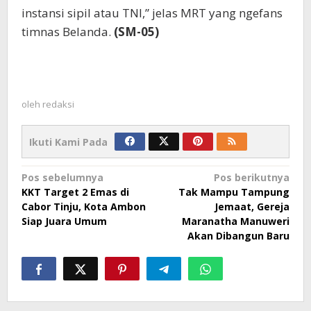
instansi sipil atau TNI,” jelas MRT yang ngefans
timnas Belanda.
(SM-05)
oleh
redaksi
Ikuti Kami Pada
Navigasi
Pos sebelumnya
Pos berikutnya
KKT Target 2 Emas di
Tak Mampu Tampung
pos
Cabor Tinju, Kota Ambon
Jemaat, Gereja
Siap Juara Umum
Maranatha Manuweri
Akan Dibangun Baru