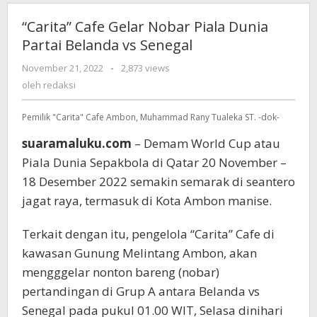
“Carita” Cafe Gelar Nobar Piala Dunia
Partai Belanda vs Senegal
November 21, 2022
oleh
-
2,873 views
redaksi
oleh
redaksi
Pemilik "Carita" Cafe Ambon, Muhammad Rany Tualeka ST. -dok-
suaramaluku.com
– Demam World Cup atau
Piala Dunia Sepakbola di Qatar 20 November –
18 Desember 2022 semakin semarak di seantero
jagat raya, termasuk di Kota Ambon manise.
Terkait dengan itu, pengelola “Carita” Cafe di
kawasan Gunung Melintang Ambon, akan
mengggelar nonton bareng (nobar)
pertandingan di Grup A antara Belanda vs
Senegal pada pukul 01.00 WIT, Selasa dinihari