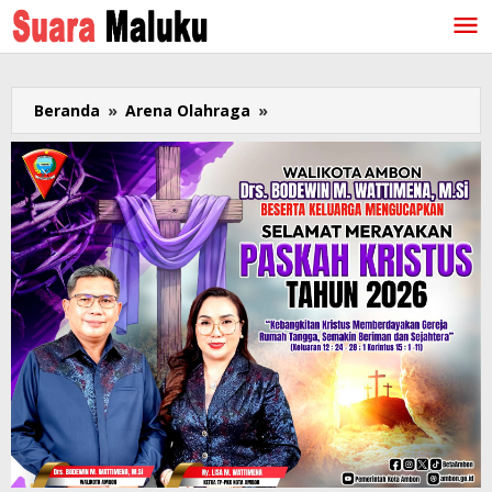
Lewati
ke
konten
Beranda
»
Arena Olahraga
»
"Carita"
Cafe
Gelar
Nobar
Piala
Dunia
Partai
Belanda
vs
Senegal