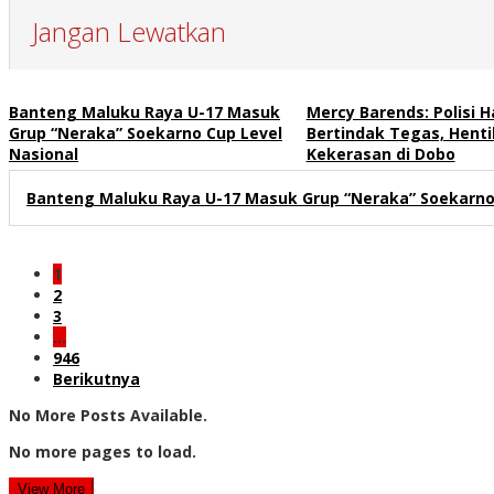
Jangan Lewatkan
Banteng Maluku Raya U-17 Masuk
Mercy Barends: Polisi H
Grup “Neraka” Soekarno Cup Level
Bertindak Tegas, Henti
Nasional
Kekerasan di Dobo
Banteng Maluku Raya U-17 Masuk Grup “Neraka” Soekarno 
1
2
3
…
946
Berikutnya
No More Posts Available.
No more pages to load.
View More