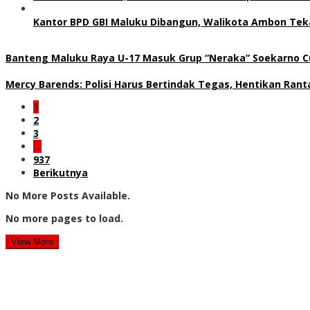
Kantor BPD GBI Maluku Dibangun, Walikota Ambon Teka
Banteng Maluku Raya U-17 Masuk Grup “Neraka” Soekarno Cu
Mercy Barends: Polisi Harus Bertindak Tegas, Hentikan Rant
1
2
3
…
937
Berikutnya
No More Posts Available.
No more pages to load.
View More