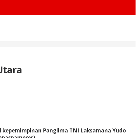
Utara
awal kepemimpinan Panglima TNI Laksamana Yudo
npaspampres).