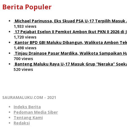
Berita Populer
Michael Parinussa, Eks Skuad PSA U-17 Terpilih Masuk
1,933 views
17 Pejabat Eselon II Pemkot Ambon Ikut PKN II 2026 di 
1,720 views
Kantor BPD GBI Maluku Dibangun, Walikota Ambon Teka
1,498 views
Tinjau Drainase Pasar Mardika, Walikota Sampaikan Ha
700 views
Banteng Maluku Raya U-17 Masuk Grup “Neraka” Soeka
520 views
SAURAMALUKU.COM - 2021
Indeks Berita
Pedoman Media Siber
Tentang Kami
Redaksi