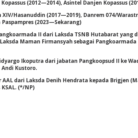
opassus (2012—2014), Asintel Danjen Kopassus (20
XIV/Hasanuddin (2017—2019), Danrem 074/Warastrat
n Paspampres (2023—Sekarang)
ngkoarmada II dari Laksda TSNB Hutabarat yang di
 Laksda Maman Firmansyah sebagai Pangkoarmada II
Widyargo Ikoputra dari jabatan Pangkoopsud II ke 
 Andi Kustoro.
nur AAL dari Laksda Denih Hendrata kepada Brigjen 
 KSAL. (*/NP)