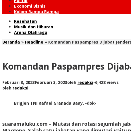
Politik
Ekonomi Bisnis
Kolom Rampa Rampa
Kesehatan
Musik dan Hiburan
Arena Olahraga
Beranda
»
Headline
»
Komandan Paspampres Dijabat Jendera
Komandan Paspampres Dijabat
Februari 3, 2023
Februari 3, 2023
oleh
redaksi
-
6,428 views
oleh
redaksi
Brigjen TNI Rafael Granada Baay. -dok-
suaramaluku.com – Mutasi dan rotasi sejumlah ja
Margono. Salah satu jabatan yang dimutasi yaitu