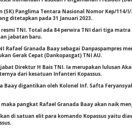
n (SK) Panglima Tentara Nasional Nomor Kep/114/I
ng ditetapkan pada 31 Januari 2023.
smi TNI. Total ada 84 perwira TNI dari tiga matra 
an jabatan baru.
TNI Rafael Granada Baay sebagai Danpaspampres m
kan Gerak Cepat (Dankopasgat) TNI AU.
at Direktur H Bais TNI. Ia merupakan lulusan Akadem
iternya dari kesatuan Infanteri Kopassus.
ada Baay digantikan oleh Kolonel Inf. Safta Feryan
, maka pangkat Rafael Granada Baay akan naik menj
skan di satuan elit para komando Kopassus yaitu dia
ssus.