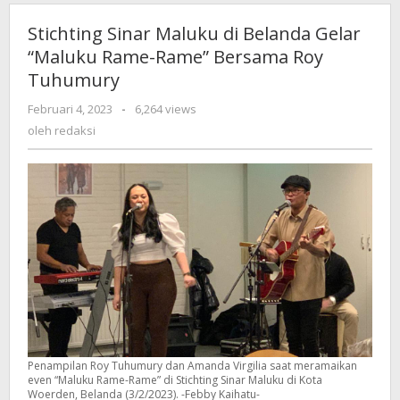
Stichting Sinar Maluku di Belanda Gelar
“Maluku Rame-Rame” Bersama Roy
Tuhumury
Februari 4, 2023
oleh
-
6,264 views
redaksi
oleh
redaksi
Penampilan Roy Tuhumury dan Amanda Virgilia saat meramaikan
even “Maluku Rame-Rame” di Stichting Sinar Maluku di Kota
Woerden, Belanda (3/2/2023). -Febby Kaihatu-