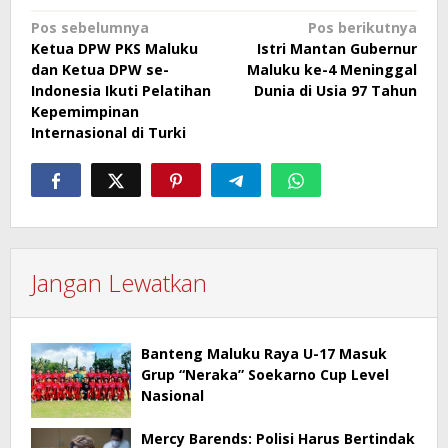
Navigasi
Pos sebelumnya
Pos berikutnya
Ketua DPW PKS Maluku
Istri Mantan Gubernur
pos
dan Ketua DPW se-
Maluku ke-4 Meninggal
Indonesia Ikuti Pelatihan
Dunia di Usia 97 Tahun
Kepemimpinan
Internasional di Turki
Jangan Lewatkan
Banteng Maluku Raya U-17 Masuk
Grup “Neraka” Soekarno Cup Level
Nasional
Mercy Barends: Polisi Harus Bertindak