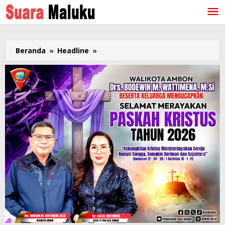
Lewati
ke
konten
Beranda
»
Headline
»
Stichting
Sinar
Maluku
di
Belanda
Gelar
“Maluku
Rame-
Rame”
Bersama
Roy
Tuhumury