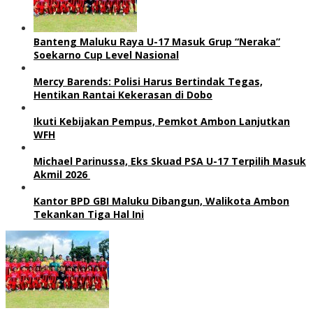
Banteng Maluku Raya U-17 Masuk Grup “Neraka”
Soekarno Cup Level Nasional
Mercy Barends: Polisi Harus Bertindak Tegas,
Hentikan Rantai Kekerasan di Dobo
Ikuti Kebijakan Pempus, Pemkot Ambon Lanjutkan
WFH
Michael Parinussa, Eks Skuad PSA U-17 Terpilih Masuk
Akmil 2026
Kantor BPD GBI Maluku Dibangun, Walikota Ambon
Tekankan Tiga Hal Ini