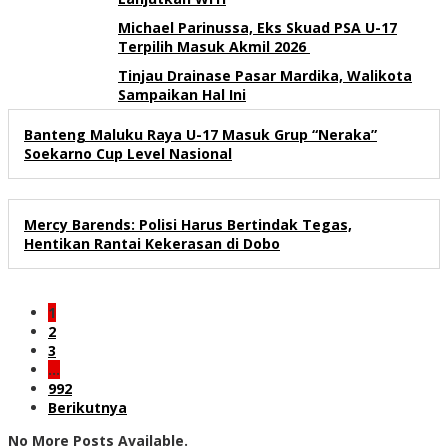
Michael Parinussa, Eks Skuad PSA U-17
Terpilih Masuk Akmil 2026
Tinjau Drainase Pasar Mardika, Walikota
Sampaikan Hal Ini
Banteng Maluku Raya U-17 Masuk Grup “Neraka”
Soekarno Cup Level Nasional
Mercy Barends: Polisi Harus Bertindak Tegas,
Hentikan Rantai Kekerasan di Dobo
1
2
3
…
992
Berikutnya
No More Posts Available.