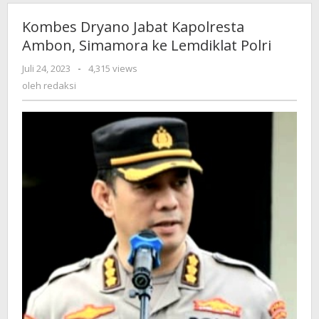
Kombes Dryano Jabat Kapolresta
Ambon, Simamora ke Lemdiklat Polri
Juli 24, 2023
oleh
-
4,315 views
redaksi
oleh
redaksi