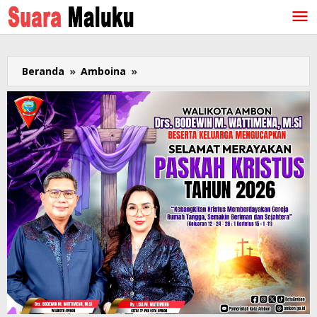
Lewati
ke
konten
Beranda
»
Amboina
»
Kombes
Dryano
Jabat
Kapolresta
Ambon,
Simamora
ke
Lemdiklat
Polri