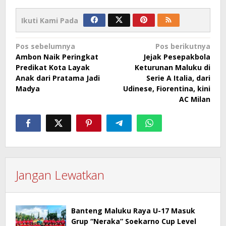
Ikuti Kami Pada
Navigasi
Pos sebelumnya
Pos berikutnya
Ambon Naik Peringkat
Jejak Pesepakbola
pos
Predikat Kota Layak
Keturunan Maluku di
Anak dari Pratama Jadi
Serie A Italia, dari
Madya
Udinese, Fiorentina, kini
AC Milan
Jangan Lewatkan
Banteng Maluku Raya U-17 Masuk
Grup “Neraka” Soekarno Cup Level