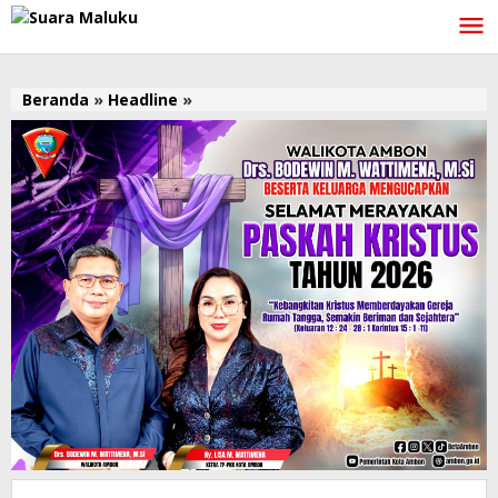
Lewati
ke
konten
Beranda
»
Headline
»
Meninvest
dan
BKPM,
Pj
Walikota
Ambon
Membaur
di
Gala
Dinner
Gereja
Bethel
di
Jakarta.