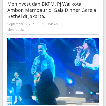
Meninvest dan BKPM, Pj Walikota
Ambon Membaur di Gala Dinner Gereja
Bethel di Jakarta.
September 17, 2023
oleh
-
2,563 views
redaksi
oleh
redaksi