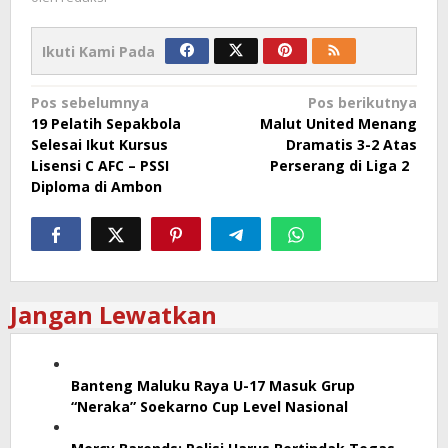
Ikuti Kami Pada
Navigasi
Pos sebelumnya
Pos berikutnya
19 Pelatih Sepakbola
Malut United Menang
pos
Selesai Ikut Kursus
Dramatis 3-2 Atas
Lisensi C AFC – PSSI
Perserang di Liga 2
Diploma di Ambon
Jangan Lewatkan
Banteng Maluku Raya U-17 Masuk Grup
“Neraka” Soekarno Cup Level Nasional