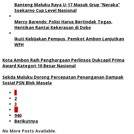
Banteng Maluku Raya U-17 Masuk Grup “Neraka”
Soekarno Cup Level Nasional
Mercy Barends: Polisi Harus Bertindak Tegas,
Hentikan Rantai Kekerasan di Dobo
Ikuti Kebijakan Pempus, Pemkot Ambon Lanjutkan
WFH
Kota Ambon Raih Penghargaan Perlinsos Dukcapil Prima
Award Kategori 10 Besar Nasional
Sekda Maluku Dorong Percepatan Penanganan Dampak
Sosial PSN Blok Masela
1
2
3
…
940
Berikutnya
No More Posts Available.