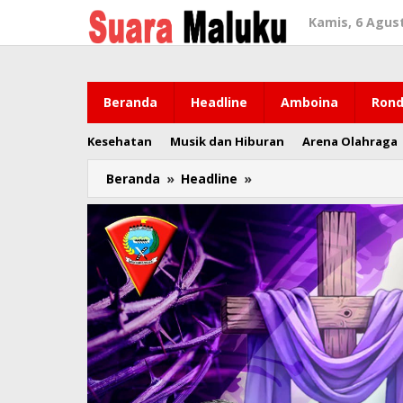
Lewati
Kamis, 6 Agus
ke
konten
Beranda
Headline
Amboina
Rond
Kesehatan
Musik dan Hiburan
Arena Olahraga
Beranda
»
Headline
»
Yusril
Undur
Diiri,
Putra
Maluku
Dipilih
Jadi
Penjabat
Ketua
Umum
PBB