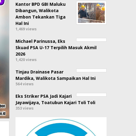
Kantor BPD GBI Maluku
Dibangun, Walikota
Ambon Tekankan Tiga
Hal Ini
1,469 views
Michael Parinussa, Eks
Skuad PSA U-17 Terpilih Masuk Akmil
2026
1,420 views
Tinjau Drainase Pasar
Mardika, Walikota Sampaikan Hal Ini
564 views
Eks Striker PSA Jadi Kajari
Jayawijaya, Toatubun Kajari Toli Toli
353 views