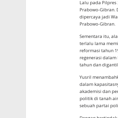
Lalu pada Pilpres
Prabowo-Gibran. 
dipercaya jadi W
Prabowo-Gibran.
Sementara itu, ala
terlalu lama memi
reformasi tahun 1
regenerasi dalam 
tahun dan diganti
Yusril menambahka
dalam kapasitasny
akademisi dan pe
politik di tanah a
sebuah partai poli
Dengan bertindak s