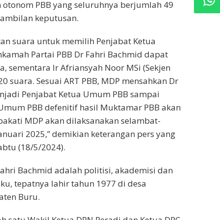
 otonom PBB yang seluruhnya berjumlah 49
ambilan keputusan.
n suara untuk memilih Penjabat Ketua
amah Partai PBB Dr Fahri Bachmid dapat
, sementara Ir Afriansyah Noor MSi (Sekjen
 20 suara. Sesuai ART PBB, MDP mensahkan Dr
njadi Penjabat Ketua Umum PBB sampai
 Umum PBB defenitif hasil Muktamar PBB akan
pakati MDP akan dilaksanakan selambat-
anuari 2025,” demikian keterangan pers yang
abtu (18/5/2024).
Fahri Bachmid adalah politisi, akademisi dan
ku, tepatnya lahir tahun 1977 di desa
ten Buru.
h satu Wakil Ketua DPN Peradi dan Ketua DPC