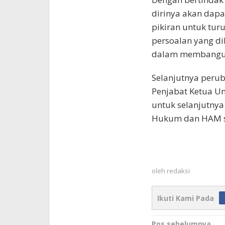
dirinya akan dap
pikiran untuk tur
persoalan yang di
dalam membangun 
Selanjutnya perub
Penjabat Ketua U
untuk selanjutny
Hukum dan HAM ses
oleh
redaksi
Ikuti Kami Pada
Pos sebelumnya