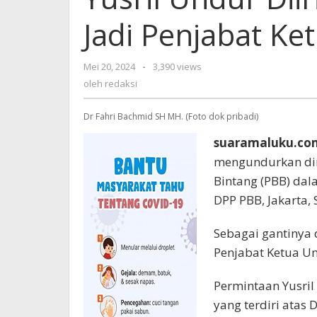
Jadi Penjabat K
Mei 20, 2024
oleh
-
3,390 views
redaksi
oleh
redaksi
Dr Fahri Bachmid SH MH. (Foto dok pribadi)
suaramaluku.co
mengundurkan dir
Bintang (PBB) da
DPP PBB, Jakarta, 
Sebagai gantinya 
Penjabat Ketua U
Permintaan Yusril
yang terdiri atas