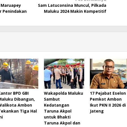
y Maruapey
Sam Latuconsina Muncul, Pilkada
ur Penindakan
Maluku 2024 Makin Kompetitif
Kantor BPD GBI
Wakapolda Maluku
17 Pejabat Eselon 
Maluku Dibangun,
Sambut
Pemkot Ambon
Walikota Ambon
Kedatangan
Ikut PKN II 2026 di
Tekankan Tiga Hal
Taruna Akpol
Jateng
ni
untuk Bhakti
Taruna Akpol dan