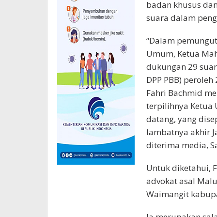
badan khusus dan
suara dalam peng
“Dalam pemunguta
Umum, Ketua Mahk
dukungan 29 suara
DPP PBB) peroleh
Fahri Bachmid me
terpilihnya Ketua
datang, yang dise
lambatnya akhir J
diterima media, S
Untuk diketahui, 
advokat asal Malu
Waimangit kabupa
Ia merupakan sala