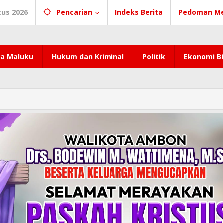
tus 2026
Pencarian
Indeks Berita
Pedoman Me
a Maluku
Hukum dan Kriminal
Politik
Ekonomi Bi