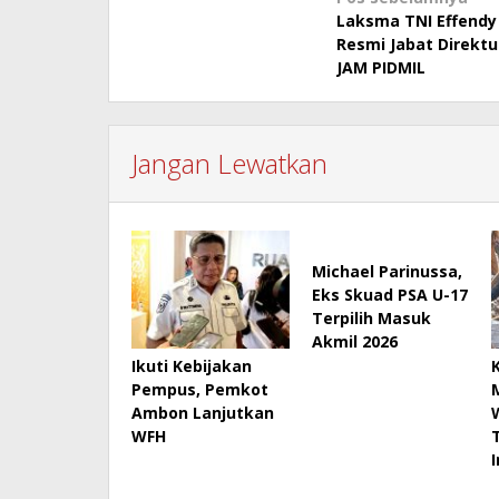
Navigasi
Laksma TNI Effend
pos
Resmi Jabat Direkt
JAM PIDMIL
Jangan Lewatkan
Michael Parinussa,
Eks Skuad PSA U-17
Terpilih Masuk
Akmil 2026
Ikuti Kebijakan
Pempus, Pemkot
Ambon Lanjutkan
WFH
I