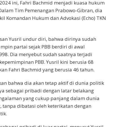
 2024 ini, Fahri Bachmid menjadi kuasa hukum
Dalam Tim Pemenangan Prabowo-Gibran, dia
akil Komandan Hukum dan Advokasi (Echo) TKN
san Yusril undur diri, bahwa dirinya sudah
mpin partai sejak PBB berdiri di awal
998. Dia menyebut sudah saatnya terjadi
kepemimpinan PBB. Yusril kini berusia 68
kan Fahri Bachmid yang berusia 46 tahun.
n bahwa dia akan tetap aktif di dunia politik
a sebagai pribadi dengan latar belakang
ngalaman yang cukup panjang dalam dunia
ir, tanpa dibatasi oleh keterikatan dengan
tik.
ebagai pribadi di luar partai, menurut Yusril,