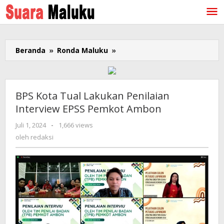
Lewati
ke
konten
Beranda
»
Ronda Maluku
»
BPS
Kota
Tual
Lakukan
Penilaian
BPS Kota Tual Lakukan Penilaian
Interview
Interview EPSS Pemkot Ambon
EPSS
Pemkot
Juli 1, 2024
oleh
-
1,666 views
Ambon
redaksi
oleh
redaksi