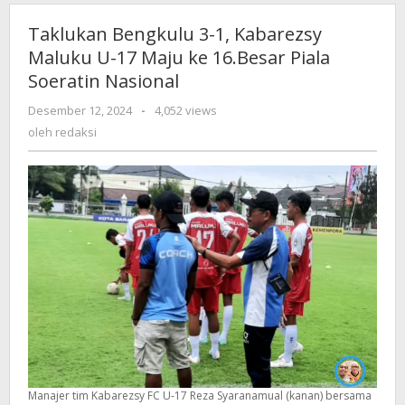
Taklukan Bengkulu 3-1, Kabarezsy
Maluku U-17 Maju ke 16.Besar Piala
Soeratin Nasional
Desember 12, 2024
oleh
-
4,052 views
redaksi
oleh
redaksi
Manajer tim Kabarezsy FC U-17 Reza Syaranamual (kanan) bersama