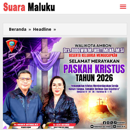
Lewati
ke
konten
Beranda
»
Headline
»
Taklukan
Bengkulu
3-
1,
Kabarezsy
Maluku
U-
17
Maju
ke
16.Besar
Piala
Soeratin
Nasional