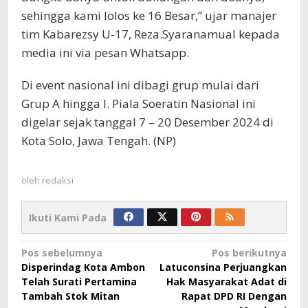
sehingga kami lolos ke 16 Besar,” ujar manajer
tim Kabarezsy U-17, Reza.Syaranamual kepada
media ini via pesan Whatsapp.
Di event nasional ini dibagi grup mulai dari
Grup A hingga I. Piala Soeratin Nasional ini
digelar sejak tanggal 7 – 20 Desember 2024 di
Kota Solo, Jawa Tengah. (NP)
oleh
redaksi
Ikuti Kami Pada
Navigasi
Pos sebelumnya
Pos berikutnya
Disperindag Kota Ambon
Latuconsina Perjuangkan
pos
Telah Surati Pertamina
Hak Masyarakat Adat di
Tambah Stok Mitan
Rapat DPD RI Dengan