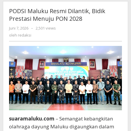
PODSI Maluku Resmi Dilantik, Bidik
Prestasi Menuju PON 2028
Juni 7, 2026
oleh
-
2,501 views
redaksi
oleh
redaksi
suaramaluku.com
– Semangat kebangkitan
olahraga dayung Maluku digaungkan dalam