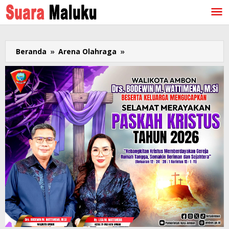
Lewati
ke
konten
Beranda
»
Arena Olahraga
»
PODSI
Maluku
Resmi
Dilantik,
Bidik
Prestasi
Menuju
PON
2028