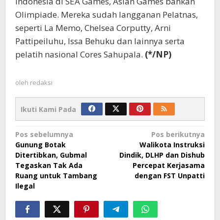
Indonesia di SEA Games, Asian Games bahkan
Olimpiade. Mereka sudah langganan Pelatnas,
seperti La Memo, Chelsea Corputty, Arni
Pattipeiluhu, Issa Behuku dan lainnya serta
pelatih nasional Cores Sahupala.
(*/NP)
oleh
redaksi
Ikuti Kami Pada
Navigasi
Pos sebelumnya
Pos berikutnya
Gunung Botak
Walikota Instruksi
pos
Ditertibkan, Gubmal
Dindik, DLHP dan Dishub
Tegaskan Tak Ada
Percepat Kerjasama
Ruang untuk Tambang
dengan FST Unpatti
Ilegal