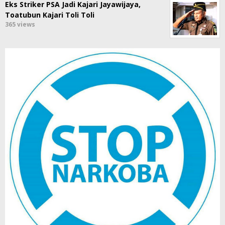
Eks Striker PSA Jadi Kajari Jayawijaya,
Toatubun Kajari Toli Toli
365 views