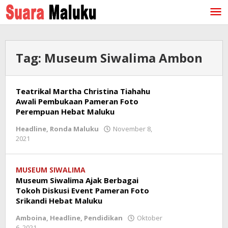
Lewati
ke
konten
Tag:
Museum Siwalima Ambon
Teatrikal Martha Christina Tiahahu
Awali Pembukaan Pameran Foto
Perempuan Hebat Maluku
Headline
,
Ronda Maluku
November 8,
2021
oleh
redaksi
MUSEUM SIWALIMA
Museum Siwalima Ajak Berbagai
Tokoh Diskusi Event Pameran Foto
Srikandi Hebat Maluku
Amboina
,
Headline
,
Pendidikan
Oktober
6, 2021
oleh