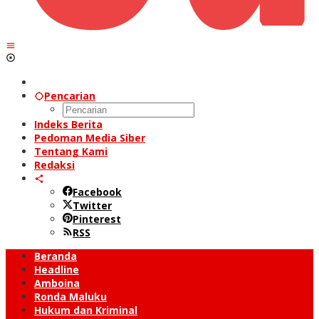
Pencarian
Indeks Berita
Pedoman Media Siber
Tentang Kami
Redaksi
Facebook
Twitter
Pinterest
RSS
Beranda
Headline
Amboina
Ronda Maluku
Hukum dan Kriminal