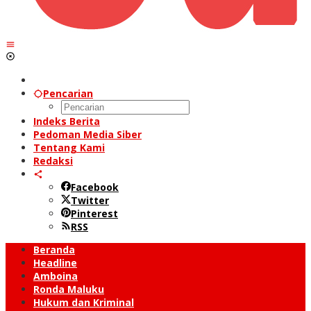
Pencarian
Indeks Berita
Pedoman Media Siber
Tentang Kami
Redaksi
Facebook
Twitter
Pinterest
RSS
Beranda
Headline
Amboina
Ronda Maluku
Hukum dan Kriminal