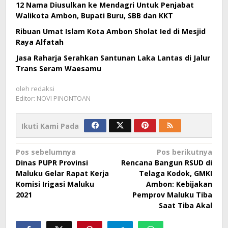
12 Nama Diusulkan ke Mendagri Untuk Penjabat
Walikota Ambon, Bupati Buru, SBB dan KKT
Ribuan Umat Islam Kota Ambon Sholat Ied di Mesjid
Raya Alfatah
Jasa Raharja Serahkan Santunan Laka Lantas di Jalur
Trans Seram Waesamu
oleh
redaksi
Editor: NOVI PINONTOAN
Ikuti Kami Pada
Navigasi
Pos sebelumnya
Pos berikutnya
Dinas PUPR Provinsi
Rencana Bangun RSUD di
pos
Maluku Gelar Rapat Kerja
Telaga Kodok, GMKI
Komisi Irigasi Maluku
Ambon: Kebijakan
2021
Pemprov Maluku Tiba
Saat Tiba Akal