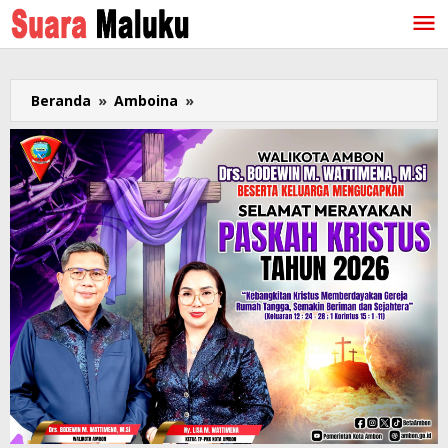
Lewati
ke
konten
Beranda
»
Amboina
»
Senat
UKIM
Ambon
Tetapkan
Tiga
Calon
Rektor,
Pemilihan
4
Oktober
2021