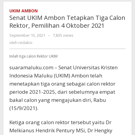
UKIM AMBON
Senat UKIM Ambon Tetapkan Tiga Calon
Rektor, Pemilihan 4 Oktober 2021
September 15, 2021
oleh
-
7,835 views
redaksi
oleh
redaksi
Inilah tiga calon Rektor UKIM
suaramaluku.com – Senat Universitas Kristen
Indonesia Maluku (UKIM) Ambon telah
menetapkan tiga orang sebagai calon rektor
periode 2021-2025, dari sebelumnya empat
bakal calon yang mengajukan diri, Rabu
(15/9/2021).
Ketiga orang calon rektor tersebut yaitu Dr
Melkianus Hendrik Pentury MSi, Dr Hengky