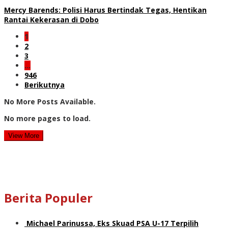
Mercy Barends: Polisi Harus Bertindak Tegas, Hentikan
Rantai Kekerasan di Dobo
1
2
3
…
946
Berikutnya
No More Posts Available.
No more pages to load.
View More
Berita Populer
Michael Parinussa, Eks Skuad PSA U-17 Terpilih