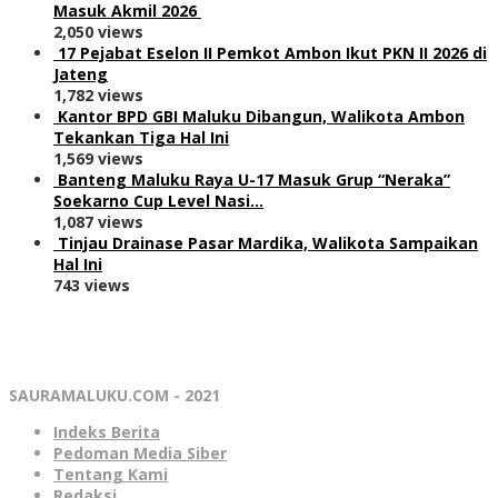
Masuk Akmil 2026
2,050 views
17 Pejabat Eselon II Pemkot Ambon Ikut PKN II 2026 di
Jateng
1,782 views
Kantor BPD GBI Maluku Dibangun, Walikota Ambon
Tekankan Tiga Hal Ini
1,569 views
Banteng Maluku Raya U-17 Masuk Grup “Neraka”
Soekarno Cup Level Nasi…
1,087 views
Tinjau Drainase Pasar Mardika, Walikota Sampaikan
Hal Ini
743 views
SAURAMALUKU.COM - 2021
Indeks Berita
Pedoman Media Siber
Tentang Kami
Redaksi