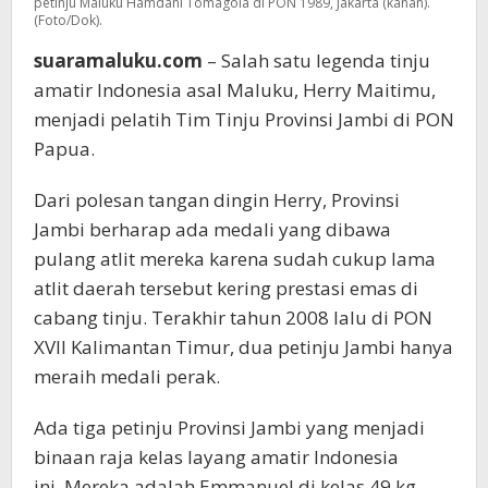
petinju Maluku Hamdani Tomagola di PON 1989, Jakarta (kanan).
(Foto/Dok).
suaramaluku.com
– Salah satu legenda tinju
amatir Indonesia asal Maluku, Herry Maitimu,
menjadi pelatih Tim Tinju Provinsi Jambi di PON
Papua.
Dari polesan tangan dingin Herry, Provinsi
Jambi berharap ada medali yang dibawa
pulang atlit mereka karena sudah cukup lama
atlit daerah tersebut kering prestasi emas di
cabang tinju. Terakhir tahun 2008 lalu di PON
XVII Kalimantan Timur, dua petinju Jambi hanya
meraih medali perak.
Ada tiga petinju Provinsi Jambi yang menjadi
binaan raja kelas layang amatir Indonesia
ini. Mereka adalah Emmanuel di kelas 49 kg