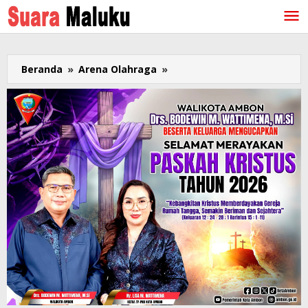
Lewati
ke
konten
Beranda
»
Arena Olahraga
»
Raja
Kelas
Layang
Asal
Maluku
Herry
Maitimu
Jadi
Pelatih
Tim
Tinju
Jambi
di
PON
Papua