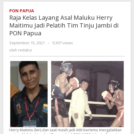
PON PAPUA
Raja Kelas Layang Asal Maluku Herry
Maitimu Jadi Pelatih Tim Tinju Jambi di
PON Papua
September 15, 2021
oleh
-
9,307 views
redaksi
oleh
redaksi
Herry Maitimu (kiri) dan saat masih jadi Atlit bertemu mengalahkan