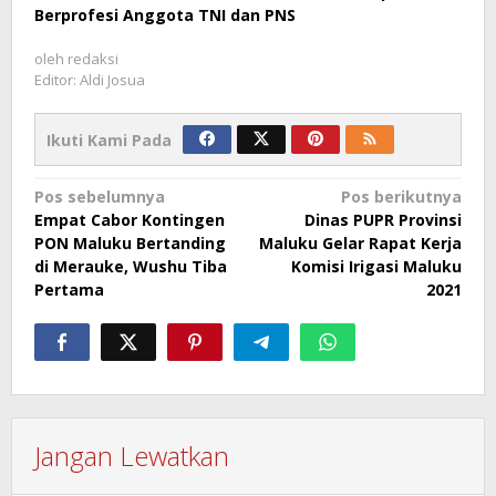
Berprofesi Anggota TNI dan PNS
oleh
redaksi
Editor: Aldi Josua
Ikuti Kami Pada
Navigasi
Pos sebelumnya
Pos berikutnya
Empat Cabor Kontingen
Dinas PUPR Provinsi
pos
PON Maluku Bertanding
Maluku Gelar Rapat Kerja
di Merauke, Wushu Tiba
Komisi Irigasi Maluku
Pertama
2021
Jangan Lewatkan