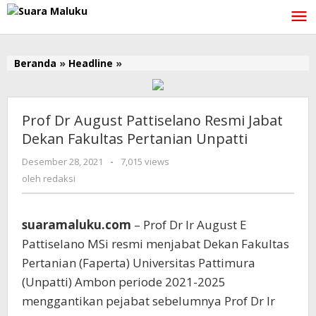
Lewati
ke
konten
Beranda
»
Headline
»
Prof
Dr
August
Pattiselano
Prof Dr August Pattiselano Resmi Jabat
Resmi
Dekan Fakultas Pertanian Unpatti
Jabat
Dekan
Desember 28, 2021
oleh
-
7,015 views
Fakultas
redaksi
oleh
redaksi
Pertanian
Unpatti
suaramaluku.com
– Prof Dr Ir August E
Pattiselano MSi resmi menjabat Dekan Fakultas
Pertanian (Faperta) Universitas Pattimura
(Unpatti) Ambon periode 2021-2025
menggantikan pejabat sebelumnya Prof Dr Ir