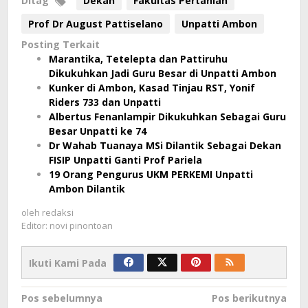
Ditag
Dekan
Fakultas Pertanian
Prof Dr August Pattiselano
Unpatti Ambon
Posting Terkait
Marantika, Tetelepta dan Pattiruhu
Dikukuhkan Jadi Guru Besar di Unpatti Ambon
Kunker di Ambon, Kasad Tinjau RST, Yonif
Riders 733 dan Unpatti
Albertus Fenanlampir Dikukuhkan Sebagai Guru
Besar Unpatti ke 74
Dr Wahab Tuanaya MSi Dilantik Sebagai Dekan
FISIP Unpatti Ganti Prof Pariela
19 Orang Pengurus UKM PERKEMI Unpatti
Ambon Dilantik
oleh
redaksi
Editor: novi pinontoan
Ikuti Kami Pada
Navigasi
Pos sebelumnya
Pos berikutnya